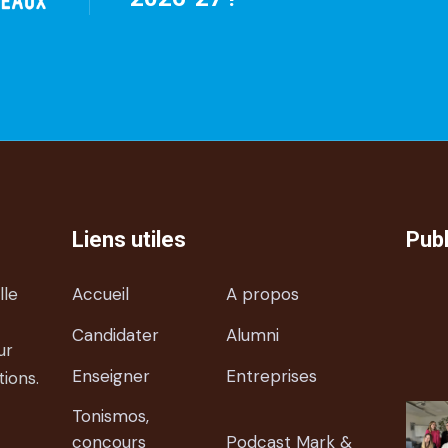
Liens utiles
Publ
lle
Accueil
A propos
Candidater
Alumni
ur
Enseigner
Entreprises
tions.
Tonismos,
concours
Podcast Mark &