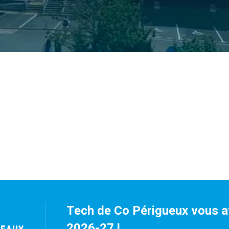
Tech de Co Périgueux vous at
2026-27 !