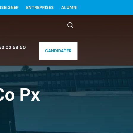
NSEIGNER
ENTREPRISES
ALUMNI
53 02 58 50
CANDIDATER
Co Px