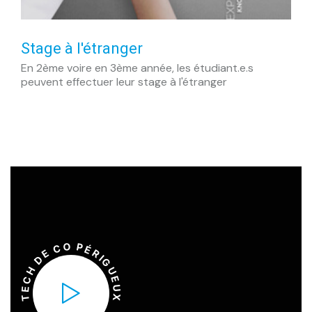
Stage à l'étranger
En 2ème voire en 3ème année, les étudiant.e.s
peuvent effectuer leur stage à l'étranger
O
P
C
É
R
E
I
D
G
H
U
C
E
U
E
X
T