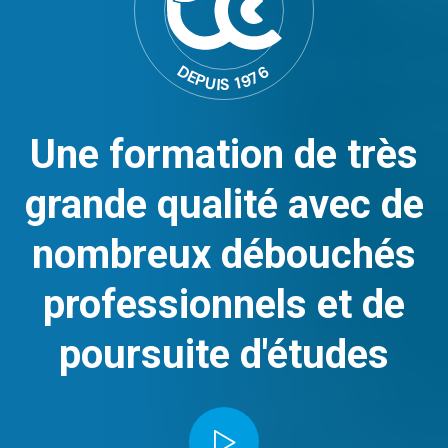
D
6
7
E
P
9
1
U
I
S
Une formation de très
grande qualité
avec de
nombreux débouchés
professionnels
et de
poursuite d'études