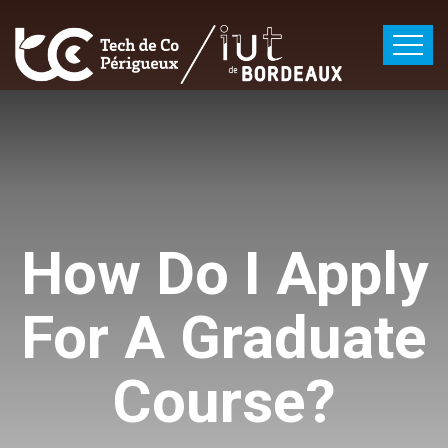
How Do I Apply
For A Graduate
Course?